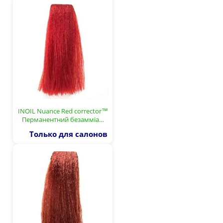
INOIL Nuance Red corrector™
Перманентний безамміа…
Только для салонов