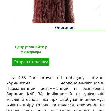
Описание
Цену уточняйте у
менеджера
Отправить заявку
N. 4.65 Dark brown red mohagany - темно-
коричневий червоно-махагоновий
Перманентний безамміачний та безнікелеві
барвник NAPURA Inoilnuance® на унікальній
масляній основі, яка при фарбування зволожує,
живить шкіру голови та волосся, створений на
основі унікального поєднання ефірних і біо-