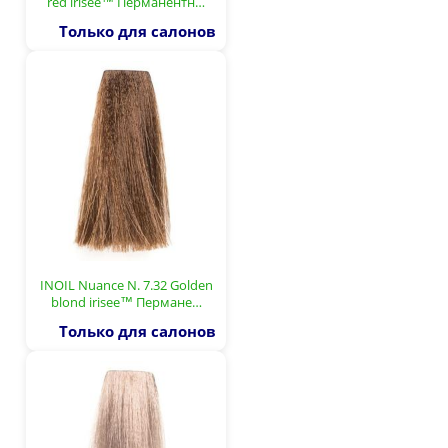
red irisee™ Перманентн…
Только для салонов
INOIL Nuance N. 7.32 Golden
blond irisee™ Пермане…
Только для салонов