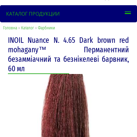
КАТАЛОГ ПРОДУКЦИИ
Головна
»
Каталог
»
Фарбники
INOIL Nuance N. 4.65 Dark brown red
mohagany™ Перманентний
безамміачний та безнікелеві барвник,
60 мл