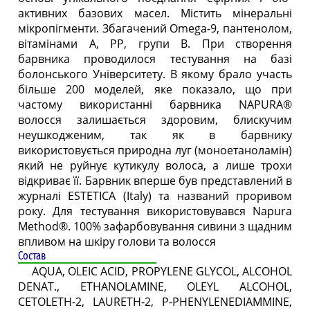
активних базових масел. Містить мінеральні
мікропігменти. Збагачений Omega-9, пантенолом,
вітамінами А, РР, групи B. При створення
барвника проводилося тестування на базі
болонського Університету. В якому брало участь
більше 200 моделей, яке показало, що при
частому використанні барвника NAPURA®
волосся залишається здоровим, блискучим
неушкодженим, так як в барвнику
використовується природна луг (моноетаноламін)
який не руйнує кутикулу волоса, а лише трохи
відкриває її. Барвник вперше був представлений в
журналі ESTETICA (Italy) та названий проривом
року. Для тестування використовувався Napura
Method®. 100% зафарбовування сивини з щадним
впливом на шкіру голови та волосся
Состав
AQUA, OLEIC ACID, PROPYLENE GLYCOL, ALCOHOL
DENAT., ETHANOLAMINE, OLEYL ALCOHOL,
CETOLETH-2, LAURETH-2, P-PHENYLENEDIAMMINE,