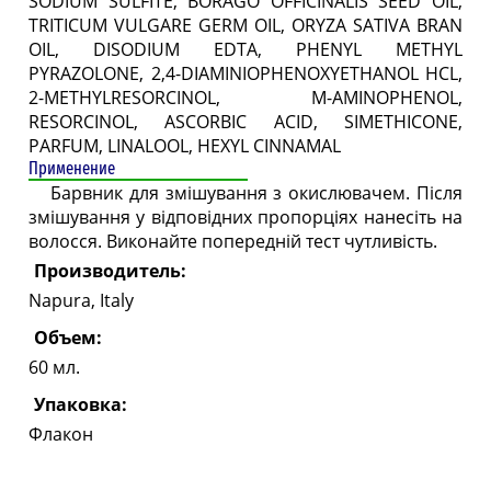
SODIUM SULFITE, BORAGO OFFICINALIS SEED OIL,
TRITICUM VULGARE GERM OIL, ORYZA SATIVA BRAN
OIL, DISODIUM EDTA, PHENYL METHYL
PYRAZOLONE, 2,4-DIAMINIOPHENOXYETHANOL HCL,
2-METHYLRESORCINOL, M-AMINOPHENOL,
RESORCINOL, ASCORBIC ACID, SIMETHICONE,
PARFUM, LINALOOL, HEXYL CINNAMAL
Применение
Барвник для змішування з окислювачем. Після
змішування у відповідних пропорціях нанесіть на
волосся. Виконайте попередній тест чутливість.
Производитель:
Napura, Italy
Объем:
60 мл.
Упаковка:
Флакон