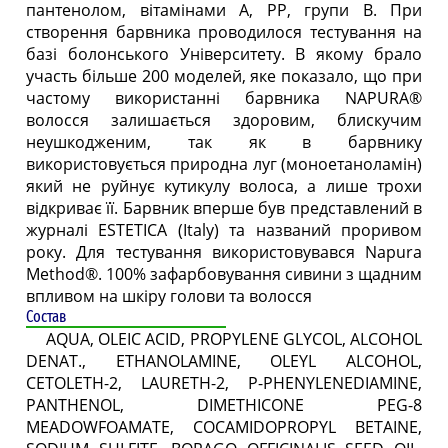
пантенолом, вітамінами А, РР, групи B. При
створення барвника проводилося тестування на
базі болонського Університету. В якому брало
участь більше 200 моделей, яке показало, що при
частому використанні барвника NAPURA®
волосся залишається здоровим, блискучим
неушкодженим, так як в барвнику
використовується природна луг (моноетаноламін)
який не руйнує кутикулу волоса, а лише трохи
відкриває її. Барвник вперше був представлений в
журналі ESTETICA (Italy) та названий проривом
року. Для тестування використовувався Napura
Method®. 100% зафарбовування сивини з щадним
впливом на шкіру голови та волосся
Состав
AQUA, OLEIC ACID, PROPYLENE GLYCOL, ALCOHOL
DENAT., ETHANOLAMINE, OLEYL ALCOHOL,
CETOLETH-2, LAURETH-2, P-PHENYLENEDIAMINE,
PANTHENOL, DIMETHICONE PEG-8
MEADOWFOAMATE, COCAMIDOPROPYL BETAINE,