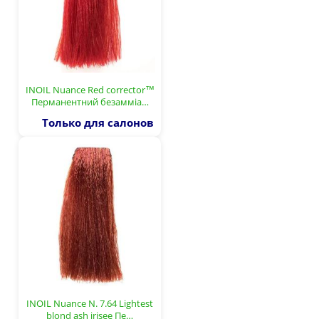
INOIL Nuance Red corrector™
Перманентний безамміа…
Только для салонов
INOIL Nuance N. 7.64 Lightest
blond ash irisee Пе…