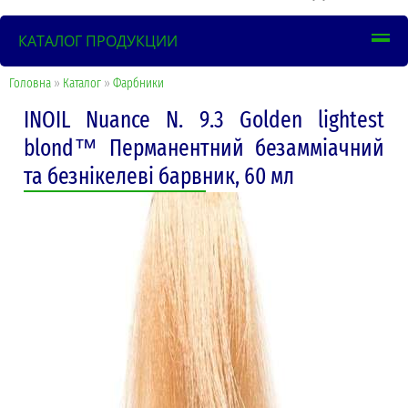
КАТАЛОГ ПРОДУКЦИИ
Головна
»
Каталог
»
Фарбники
INOIL Nuance N. 9.3 Golden lightest
blond™ Перманентний безамміачний
та безнікелеві барвник, 60 мл