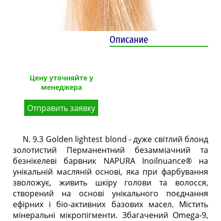
Описание
Цену уточняйте у
менеджера
Отправить заявку
N. 9.3 Golden lightest blond - дуже світлий блонд
золотистий Перманентний безамміачний та
безнікелеві барвник NAPURA Inoilnuance® на
унікальній масляній основі, яка при фарбування
зволожує, живить шкіру голови та волосся,
створений на основі унікального поєднання
ефірних і біо-активних базових масел. Містить
мінеральні мікропігменти. Збагачений Omega-9,