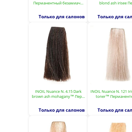
Перманентный безамиач…
blond ash irisee П
Только для салонов
Только для са
INOIL Nuance N. 4.15 Dark
INOIL Nuance N. 121 Iri
brown ash mohagany™ Пер…
toner™ Перманен
Только для салонов
Только для са