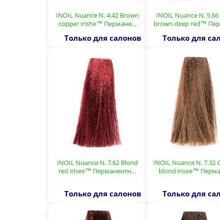
INOIL Nuance N. 4.42 Brown
INOIL Nuance N. 5.66 
copper irishe™ Пермане…
brown deep red™ Пе
Только для салонов
Только для са
INOIL Nuance N. 7.62 Blond
INOIL Nuance N. 7.32 
red irisee™ Перманентн…
blond irisee™ Перм
Только для салонов
Только для са