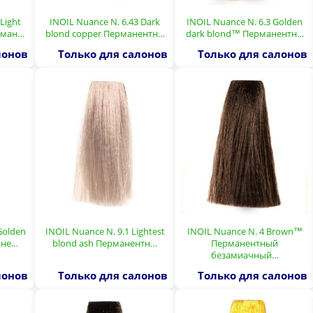
Light
INOIL Nuance N. 6.43 Dark
INOIL Nuance N. 6.3 Golden
рман…
blond copper Перманентн…
dark blond™ Перманентн…
лонов
Только для салонов
Только для салонов
Golden
INOIL Nuance N. 9.1 Lightest
INOIL Nuance N. 4 Brown™
ане…
blond ash Перманентн…
Перманентный
безамиачный…
лонов
Только для салонов
Только для салонов