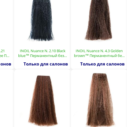
.21
INOIL Nuance N. 2.10 Black
INOIL Nuance N. 4.3 Golden
see П…
blue™ Перманентный без…
brown™ Перманентный бе…
лонов
Только для салонов
Только для салонов