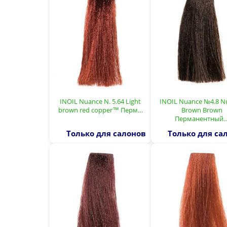
INOIL Nuance N. 5.64 Light
INOIL Nuance №4.8 N
brown red copper™ Перм…
Brown Brown
Перманентный
Только для салонов
Только для са