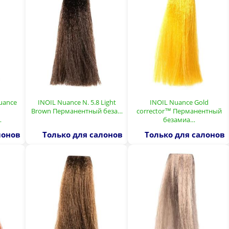
uance
INOIL Nuance N. 5.8 Light
INOIL Nuance Gold
Brown Перманентный беза…
corrector™ Перманентный
…
безамиа…
лонов
Только для салонов
Только для салонов