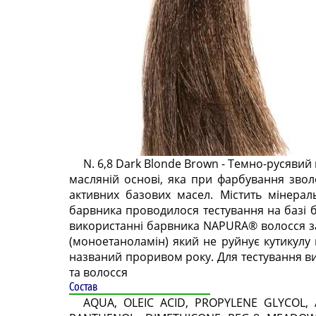
N. 6,8 Dark Blonde Brown - Темно-русяви
масляній основі, яка при фарбування звол
активних базових масел. Містить мінерал
барвника проводилося тестування на базі б
використанні барвника NAPURA® волосся з
(моноетаноламін) який не руйнує кутикулу в
названий проривом року. Для тестування 
та волосся
Состав
AQUA, OLEIC ACID, PROPYLENE GLYCOL,