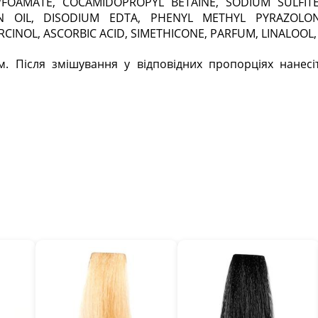
OAMATE, COCAMIDOPROPYL BETAINE, SODIUM SULFITE, 
 OIL, DISODIUM EDTA, PHENYL METHYL PYRAZOLONE
INOL, ASCORBIC ACID, SIMETHICONE, PARFUM, LINALOOL,
. Після змішування у відповідних пропорціях нанесі