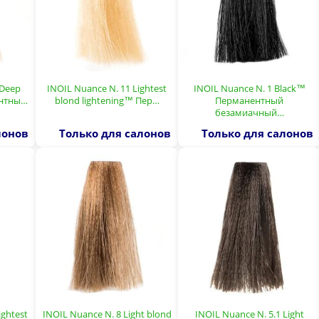
 Deep
INOIL Nuance N. 11 Lightest
INOIL Nuance N. 1 Black™
ентны…
blond lightening™ Пер…
Перманентный
безамиачный…
лонов
Только для салонов
Только для салонов
ightest
INOIL Nuance N. 8 Light blond
INOIL Nuance N. 5.1 Light