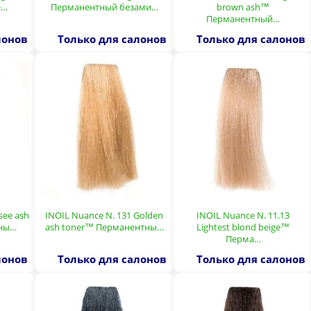
е…
Перманентный безами…
brown ash™
Перманентный…
лонов
Только для салонов
Только для салонов
see ash
INOIL Nuance N. 131 Golden
INOIL Nuance N. 11.13
тны…
ash toner™ Перманентны…
Lightest blond beige™
Перма…
лонов
Только для салонов
Только для салонов