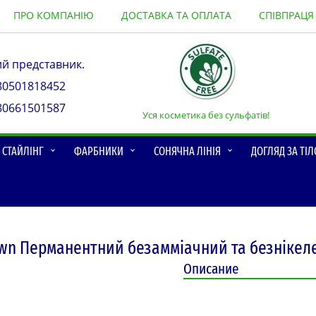
ПРО КОМПАНІЮ
ДОСТАВКА ТА ОПЛАТА
СПІВПРАЦЯ
ий представник.
80501818452
80661501587
Уся косметика без сульфатів!
О СТАЙЛІНГ
ФАРБНИКИ
СОНЯЧНА ЛІНІЯ
ДОГЛЯД ЗА ТІ
rown Перманентний безамміачний та безнікеле
Описание