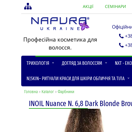
АКЦІЇ
СЕМІНАРИ
Офіційн
+3
Професійна косметика для
+3
волосся.
ТРИХОЛОГІЯ
ДОГЛЯД ЗА ВОЛОССЯМ
NXT - ЕК
N|SKIN– РИТУАЛИ КРАСИ ДЛЯ ШКІРИ ОБЛИЧЧЯ ТА ТІЛА
Головна
»
Каталог
»
Фарбники
INOIL Nuance N. 6,8 Dark Blonde B