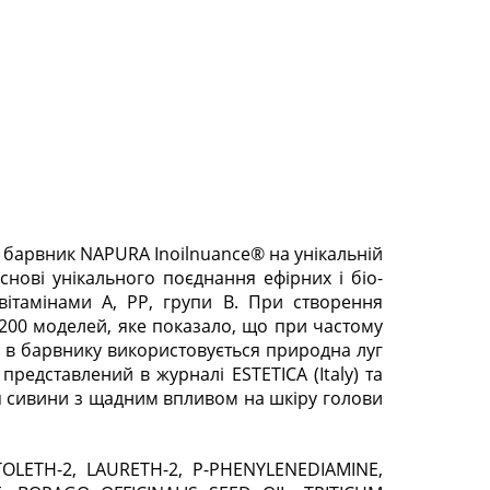
 барвник NAPURA Inoilnuance® на унікальній
нові унікального поєднання ефірних і біо-
вітамінами А, РР, групи B. При створення
 200 моделей, яке показало, що при частому
в барвнику використовується природна луг
представлений в журналі ESTETICA (Italy) та
 сивини з щадним впливом на шкіру голови
OLETH-2, LAURETH-2, P-PHENYLENEDIAMINE,