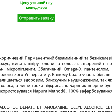
Цену уточняйте у
менеджера
Отправить заявку
й коричневий Перманентний безамміачний та безнікелеві
ожує, живить шкіру голови та волосся, створений на ос
ьні мікропігменти. Збагачений Omega-9, пантенолом, 
олонського Університету. В якому брало участь більше
алишається здоровим, блискучим неушкодженим, так як 
олоса, а лише трохи відкриває її. Барвник вперше був 
використовувався Napura Method®. 100% зафарбовування
 ALCOHOL DENAT., ETHANOLAMINE, OLEYL ALCOHOL, CET