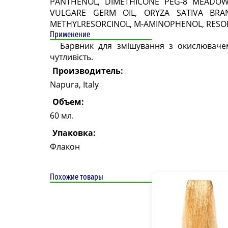
PANTHENOL, DIMETHICONE PEG-8 MEADOWF
VULGARE GERM OIL, ORYZA SATIVA BRAN
METHYLRESORCINOL, M-AMINOPHENOL, RESORC
Применение
Барвник для змішування з окислювачем
чутливість.
Производитель:
Napura, Italy
Объем:
60 мл.
Упаковка:
Флакон
Похожие товары