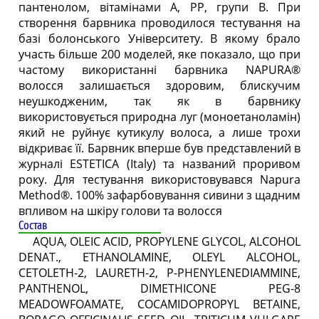
пантенолом, вітамінами А, РР, групи B. При
створення барвника проводилося тестування на
базі болонського Університету. В якому брало
участь більше 200 моделей, яке показало, що при
частому використанні барвника NAPURA®
волосся залишається здоровим, блискучим
неушкодженим, так як в барвнику
використовується природна луг (моноетаноламін)
який не руйнує кутикулу волоса, а лише трохи
відкриває її. Барвник вперше був представлений в
журналі ESTETICA (Italy) та названий проривом
року. Для тестування використовувався Napura
Method®. 100% зафарбовування сивини з щадним
впливом на шкіру голови та волосся
Состав
AQUA, OLEIC ACID, PROPYLENE GLYCOL, ALCOHOL
DENAT., ETHANOLAMINE, OLEYL ALCOHOL,
CETOLETH-2, LAURETH-2, P-PHENYLENEDIAMMINE,
PANTHENOL, DIMETHICONE PEG-8
MEADOWFOAMATE, COCAMIDOPROPYL BETAINE,