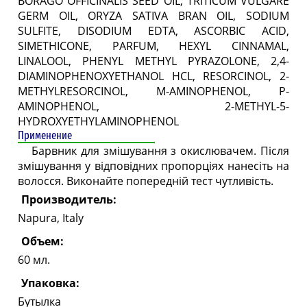
BORAGO OFFICINALIS SEED OIL, TRITICUM VULGARE
GERM OIL, ORYZA SATIVA BRAN OIL, SODIUM
SULFITE, DISODIUM EDTA, ASCORBIC ACID,
SIMETHICONE, PARFUM, HEXYL CINNAMAL,
LINALOOL, PHENYL METHYL PYRAZOLONE, 2,4-
DIAMINOPHENOXYETHANOL HCL, RESORCINOL, 2-
METHYLRESORCINOL, M-AMINOPHENOL, P-
AMINOPHENOL, 2-METHYL-5-
HYDROXYETHYLAMINOPHENOL
Применение
Барвник для змішування з окислювачем. Після
змішування у відповідних пропорціях нанесіть на
волосся. Виконайте попередній тест чутливість.
Производитель:
Napura, Italy
Объем:
60 мл.
Упаковка:
Бутылка