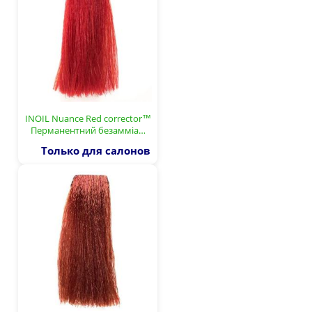
INOIL Nuance Red corrector™
Перманентний безамміа…
Только для салонов