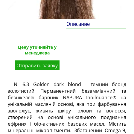
Описание
Цену уточняйте у
менеджера
Отправить заявку
N. 6.3 Golden dark blond - темний блонд
золотистий Перманентний безамміачний та
безнікелеві барвник NAPURA Inoilnuance® на
унікальній масляній основі, яка при фарбування
зволожує, живить шкіру голови та волосся,
створений на основі унікального поєднання
ефірних і біо-активних базових масел. Містить
мінеральні мікропігменти. Збагачений Omega-9,