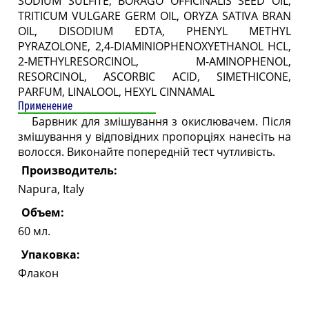
SODIUM SULFITE, BORAGO OFFICINALIS SEED OIL,
TRITICUM VULGARE GERM OIL, ORYZA SATIVA BRAN
OIL, DISODIUM EDTA, PHENYL METHYL
PYRAZOLONE, 2,4-DIAMINIOPHENOXYETHANOL HCL,
2-METHYLRESORCINOL, M-AMINOPHENOL,
RESORCINOL, ASCORBIC ACID, SIMETHICONE,
PARFUM, LINALOOL, HEXYL CINNAMAL
Применение
Барвник для змішування з окислювачем. Після
змішування у відповідних пропорціях нанесіть на
волосся. Виконайте попередній тест чутливість.
Производитель:
Napura, Italy
Объем:
60 мл.
Упаковка:
Флакон