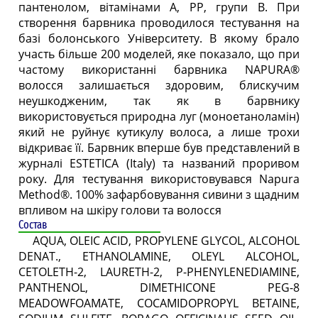
пантенолом, вітамінами А, РР, групи B. При
створення барвника проводилося тестування на
базі болонського Університету. В якому брало
участь більше 200 моделей, яке показало, що при
частому використанні барвника NAPURA®
волосся залишається здоровим, блискучим
неушкодженим, так як в барвнику
використовується природна луг (моноетаноламін)
який не руйнує кутикулу волоса, а лише трохи
відкриває її. Барвник вперше був представлений в
журналі ESTETICA (Italy) та названий проривом
року. Для тестування використовувався Napura
Method®. 100% зафарбовування сивини з щадним
впливом на шкіру голови та волосся
Состав
AQUA, OLEIC ACID, PROPYLENE GLYCOL, ALCOHOL
DENAT., ETHANOLAMINE, OLEYL ALCOHOL,
CETOLETH-2, LAURETH-2, P-PHENYLENEDIAMINE,
PANTHENOL, DIMETHICONE PEG-8
MEADOWFOAMATE, COCAMIDOPROPYL BETAINE,