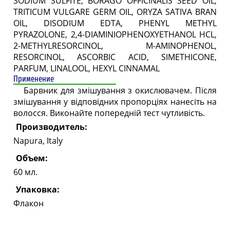
SODIUM SULFITE, BORAGO OFFICINALIS SEED OIL,
TRITICUM VULGARE GERM OIL, ORYZA SATIVA BRAN
OIL, DISODIUM EDTA, PHENYL METHYL
PYRAZOLONE, 2,4-DIAMINIOPHENOXYETHANOL HCL,
2-METHYLRESORCINOL, M-AMINOPHENOL,
RESORCINOL, ASCORBIC ACID, SIMETHICONE,
PARFUM, LINALOOL, HEXYL CINNAMAL
Применение
Барвник для змішування з окислювачем. Після
змішування у відповідних пропорціях нанесіть на
волосся. Виконайте попередній тест чутливість.
Производитель:
Napura, Italy
Объем:
60 мл.
Упаковка:
Флакон