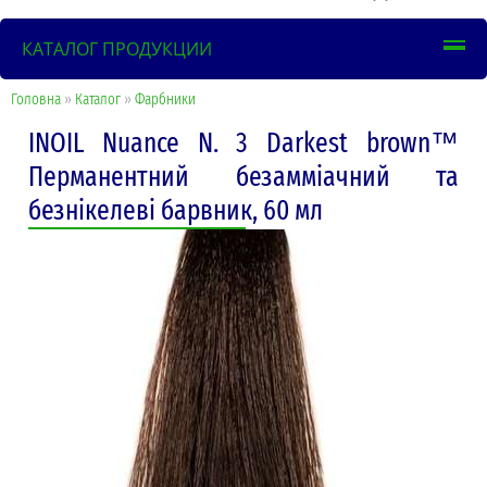
КАТАЛОГ ПРОДУКЦИИ
Головна
»
Каталог
»
Фарбники
INOIL Nuance N. 3 Darkest brown™
Перманентний безамміачний та
безнікелеві барвник, 60 мл