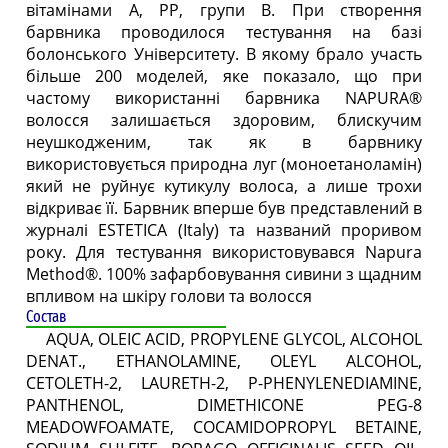
вітамінами А, РР, групи B. При створення
барвника проводилося тестування на базі
болонського Університету. В якому брало участь
більше 200 моделей, яке показало, що при
частому використанні барвника NAPURA®
волосся залишається здоровим, блискучим
неушкодженим, так як в барвнику
використовується природна луг (моноетаноламін)
який не руйнує кутикулу волоса, а лише трохи
відкриває її. Барвник вперше був представлений в
журналі ESTETICA (Italy) та названий проривом
року. Для тестування використовувався Napura
Method®. 100% зафарбовування сивини з щадним
впливом на шкіру голови та волосся
Состав
AQUA, OLEIC ACID, PROPYLENE GLYCOL, ALCOHOL
DENAT., ETHANOLAMINE, OLEYL ALCOHOL,
CETOLETH-2, LAURETH-2, P-PHENYLENEDIAMINE,
PANTHENOL, DIMETHICONE PEG-8
MEADOWFOAMATE, COCAMIDOPROPYL BETAINE,