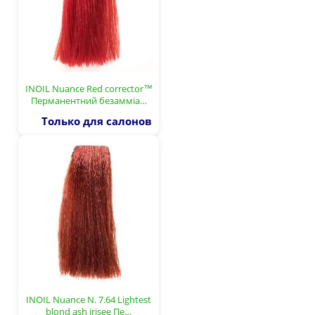
INOIL Nuance Red corrector™
Перманентний безамміа…
Только для салонов
INOIL Nuance N. 7.64 Lightest
blond ash irisee Пе…