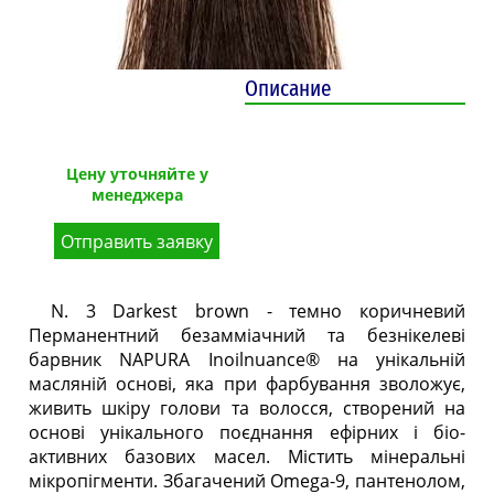
Описание
Цену уточняйте у
менеджера
Отправить заявку
N. 3 Darkest brown - темно коричневий
Перманентний безамміачний та безнікелеві
барвник NAPURA Inoilnuance® на унікальній
масляній основі, яка при фарбування зволожує,
живить шкіру голови та волосся, створений на
основі унікального поєднання ефірних і біо-
активних базових масел. Містить мінеральні
мікропігменти. Збагачений Omega-9, пантенолом,